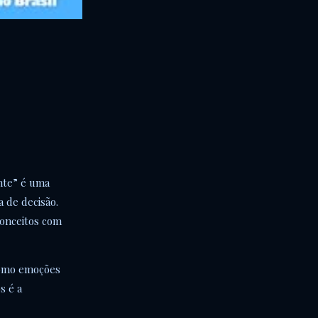
ente” é uma
 de decisão.
 conceitos com
 como emoções
s é a