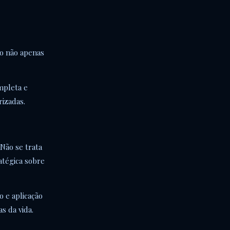
ro não apenas
mpleta e
rizadas.
Não se trata
atégica sobre
 e aplicação
s da vida.