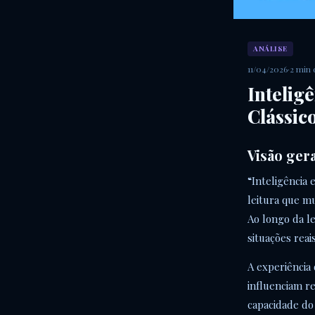
ANÁLISE
11/04/2026
·
2 min 
Intelig
Clássic
Visão ger
“Inteligência 
leitura que m
Ao longo da le
situações reais
A experiência
influenciam re
capacidade do