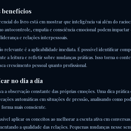
s benefícios
encial do livro está em mostrar que inteligência vai além do raciocí
o autocontrole, empatia e consciência emocional podem impactar
iderança e relações interpessoais.
o relevante é a aplicabilidade imediata. É possível identificar co
te a leitura e refletir sobre mudanças práticas. Isso torna o conte
ca crescimento pessoal quanto profissional.
car no dia a dia
tiva a observação constante das próprias emoções. Uma dica prática
 reações automáticas em situações de pressão, analisando como po
 forma mais consciente.
ível aplicar os conceitos ao melhorar a escuta ativa em conversa
umentando a qualidade das relações. Pequenas mudanças nesse sen