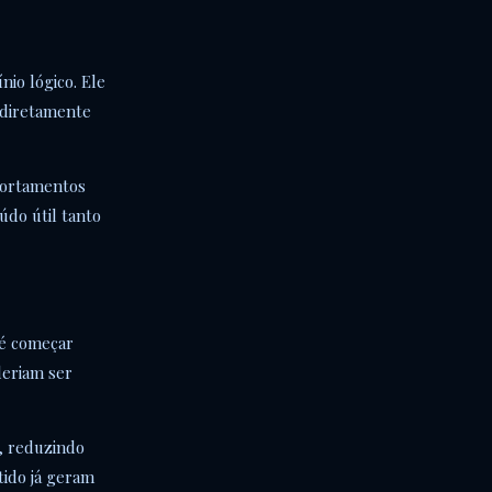
nio lógico. Ele
 diretamente
mportamentos
údo útil tanto
 é começar
deriam ser
s, reduzindo
tido já geram