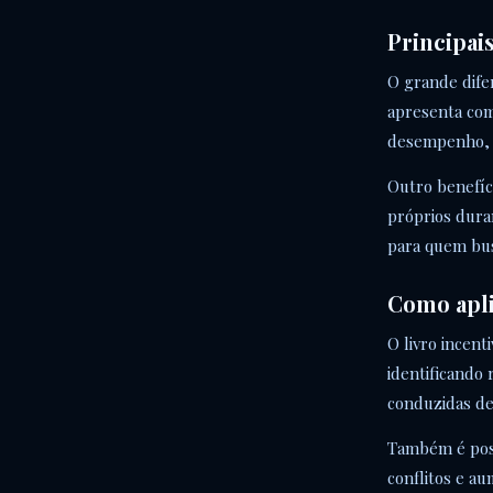
Principai
O grande difer
apresenta com
desempenho, l
Outro benefíci
próprios duran
para quem bus
Como apli
O livro incen
identificando
conduzidas de
Também é poss
conflitos e a