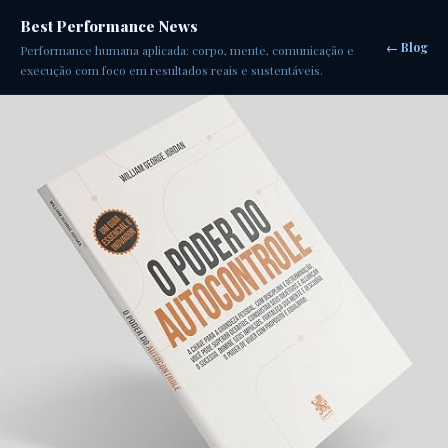
Best Performance News
← Blog
Performance humana aplicada: corpo, mente, comunicação e
execução com foco em resultados reais e sustentáveis.